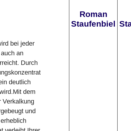
Roman
Staufenbiel
St
rd bei jeder
 auch an
rreicht. Durch
ungskonzentrat
ein deutlich
wird.Mit dem
r Verkalkung
orgebeugt und
erheblich
verleiht Ihrer