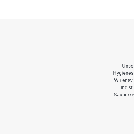
Unser
Hygienest
Wir entwi
und sti
Sauberkei