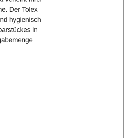
he. Der Tolex
und hygienisch
parstückes in
Zugabemenge