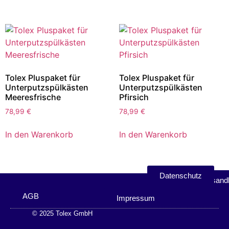
Tolex Pluspaket für
Tolex Pluspaket für
Unterputzspülkästen
Unterputzspülkästen
Meeresfrische
Pfirsich
78,99
€
78,99
€
In den Warenkorb
In den Warenkorb
Datenschutz
Versand
AGB
Impressum
© 2025 Tolex GmbH