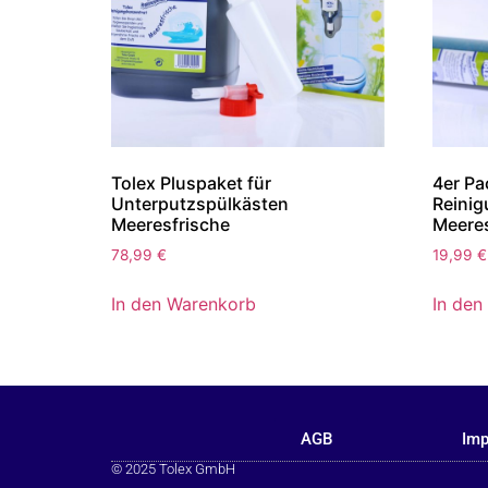
Tolex Pluspaket für
4er Pa
Unterputzspülkästen
Reinig
Meeresfrische
Meeres
78,99
€
19,99
€
In den Warenkorb
In den
AGB
Im
© 2025 Tolex GmbH