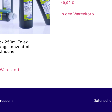
49,99
€
In den Warenkorb
ck 250ml Tolex
ungskonzentrat
frische
 Warenkorb
pressum
Datenschu