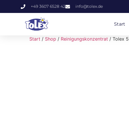
+49 3607 6528 42
info@tolex.de
Start
Start
/
Shop
/
Reinigungskonzentrat
/ Tolex 5